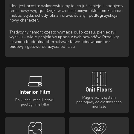
Idea jest prosta: wykorzystujemy to, co już istnieje, i nadajemy
temu nowy wygląd. Dzięki wszechstronnym okleinom kuchnie i
meble, płytki, schody, okna i drzwi, ściany i podłogi zyskują
nowy charakter.
Tradycyjny remont często wymaga dużo czasu, pieniędzy i
wysiłku – wiele projektów upada z tych powodów. Produkty
resimdo to idealna alternatywa: łatwe odnawianie bez
budowy i gotowe do użycia od razu.
Onit Floors
Interior Film
Magnetyczny system
Do kuchni, mebli, drzwi,
podłogowy do elastycznego
podłóg i nie tylko
montażu