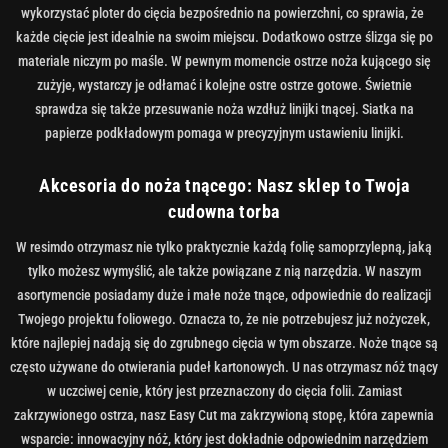
wykorzystać ploter do cięcia bezpośrednio na powierzchni, co sprawia, że ​​
każde cięcie jest idealnie na swoim miejscu. Dodatkowo ostrze ślizga się po
materiale niczym po maśle. W pewnym momencie ostrze noża kującego się
zużyje, wystarczy je odłamać i kolejne ostre ostrze gotowe. Świetnie
sprawdza się także przesuwanie noża wzdłuż linijki tnącej. Siatka na
papierze podkładowym pomaga w precyzyjnym ustawieniu linijki.
Akcesoria do noża tnącego: Nasz sklep to Twoja
cudowna torba
W resimdo otrzymasz nie tylko praktycznie każdą folię samoprzylepną, jaką
tylko możesz wymyślić, ale także powiązane z nią narzędzia. W naszym
asortymencie posiadamy duże i małe noże tnące, odpowiednie do realizacji
Twojego projektu foliowego. Oznacza to, że nie potrzebujesz już nożyczek,
które najlepiej nadają się do zgrubnego cięcia w tym obszarze. Noże tnące są
często używane do otwierania pudeł kartonowych. U nas otrzymasz nóż tnący
w uczciwej cenie, który jest przeznaczony do cięcia folii. Zamiast
zakrzywionego ostrza, nasz Easy Cut ma zakrzywioną stopę, która zapewnia
wsparcie: innowacyjny nóż, który jest dokładnie odpowiednim narzędziem