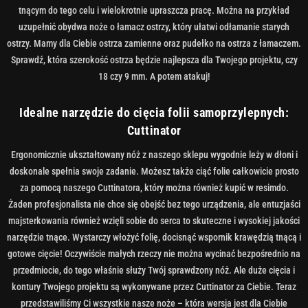
tnącym do tego celu i wielokrotnie upraszcza pracę. Można na przykład
uzupełnić obydwa noże o łamacz ostrzy, który ułatwi odłamanie starych
ostrzy. Mamy dla Ciebie ostrza zamienne oraz pudełko na ostrza z łamaczem.
Sprawdź, która szerokość ostrza będzie najlepsza dla Twojego projektu, czy
18 czy 9 ​​mm. A potem atakuj!
Idealne narzędzie do cięcia folii samoprzylepnych:
Cuttinator
Ergonomicznie ukształtowany nóż z naszego sklepu wygodnie leży w dłoni i
doskonale spełnia swoje zadanie. Możesz także ciąć folie całkowicie prosto
za pomocą naszego Cuttinatora, który można również kupić w resimdo.
Żaden profesjonalista nie chce się obejść bez tego urządzenia, ale entuzjaści
majsterkowania również wzięli sobie do serca to skuteczne i wysokiej jakości
narzędzie tnące. Wystarczy włożyć folię, docisnąć wspornik krawędzią tnącą i
gotowe cięcie! Oczywiście małych rzeczy nie można wycinać bezpośrednio na
przedmiocie, do tego właśnie służy Twój sprawdzony nóż. Ale duże cięcia i
kontury Twojego projektu są wykonywane przez Cuttinator za Ciebie. Teraz
przedstawiliśmy Ci wszystkie nasze noże – która wersja jest dla Ciebie