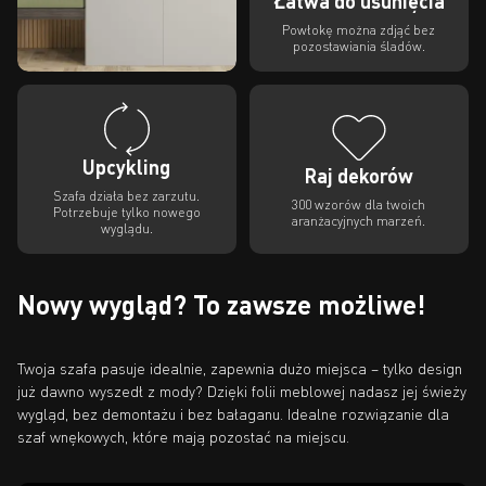
Łatwa do usunięcia
Powłokę można zdjąć bez
pozostawiania śladów.
Upcykling
Raj dekorów
Szafa działa bez zarzutu.
300 wzorów dla twoich
Potrzebuje tylko nowego
aranżacyjnych marzeń.
wyglądu.
Nowy wygląd? To zawsze możliwe!
Twoja szafa pasuje idealnie, zapewnia dużo miejsca – tylko design
już dawno wyszedł z mody? Dzięki folii meblowej nadasz jej świeży
wygląd, bez demontażu i bez bałaganu. Idealne rozwiązanie dla
szaf wnękowych, które mają pozostać na miejscu.