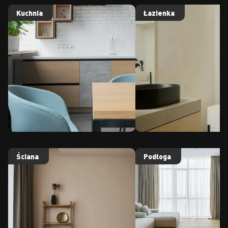
Kuchnia
Łazienka
Ściana
Podłoga