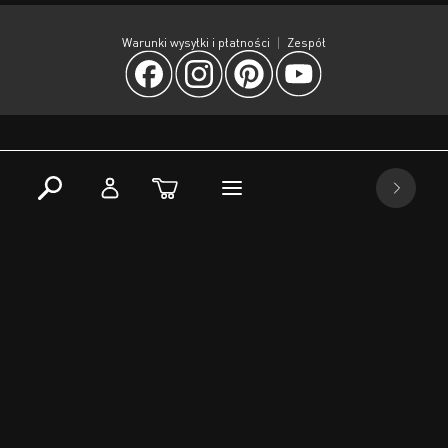
Warunki wysyłki i płatności
Zespół
Support
+48 662 881 333
Pn-Pt 8:00 - 16:00
ul.Beskidzka 65a
34-120 Sułkowice, Polska
info@resimdo.pl
WhatsApp
Newsletter