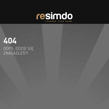
404
OOPS...GDZIE SIĘ
ZNALAZŁEŚ?!