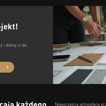
jekt!
z i damy ci do
cają każdego
Nowoczesna atmosfera przy