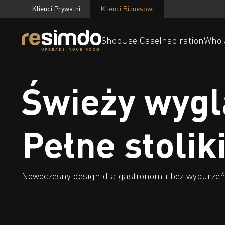
Klienci Prywatni
Klienci Biznesowi
Shop
Use Case
Inspiration
Who 
Świeży wygl
Pełne stoliki
Nowoczesny design dla gastronomii bez wyburze