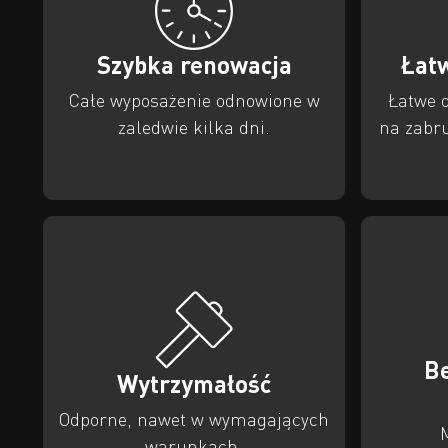
Szybka renowacja
Łat
Całe wyposażenie odnowione w
Łatwe 
zaledwie kilka dni.
na zabru
Be
Wytrzymałość
Odporne, nawet w wymagających
warunkach.