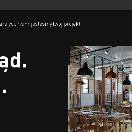
are you?
Kim jesteśmy
Twój projekt
ąd.
.
ń