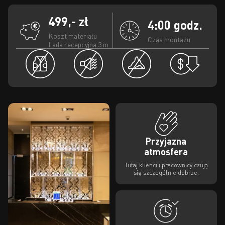
499,- zł
4:00 godz.
Koszt materiału
Czas montażu
Lada recepcyjna 3 m
Przyjazna
atmosfera
Tutaj klienci i pracownicy czują
się szczególnie dobrze.