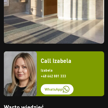
Call Izabela
Izabela
+48 662 881 333
WhatsApp
Warto wiedzieć