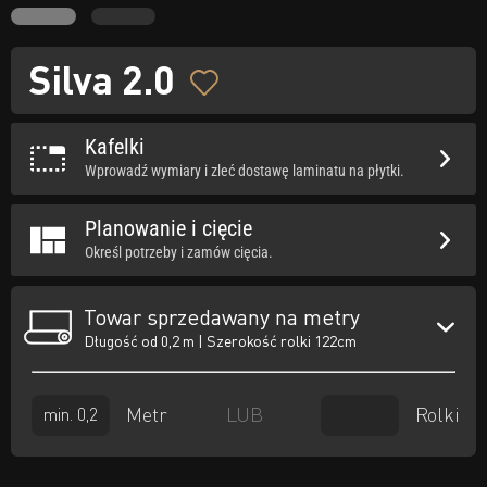
Silva 2.0
Kafelki
Wprowadź wymiary i zleć dostawę laminatu na płytki.
Planowanie i cięcie
Określ potrzeby i zamów cięcia.
Towar sprzedawany na metry
Długość od 0,2 m | Szerokość rolki 122cm
Metr
Rolki
LUB