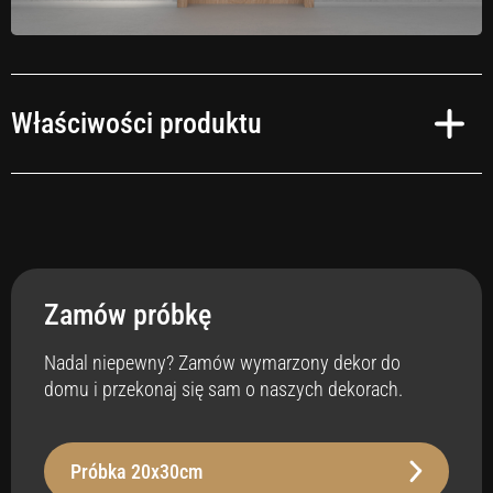
Właściwości produktu
Odporny na zabrudzenia
Tak
Zamów próbkę
Gwarancja
10 lat
Nadal niepewny? Zamów wymarzony dekor do
domu i przekonaj się sam o naszych dekorach.
Stabilność
Grubość
Obszary zastosowań
Próbka 20x30cm