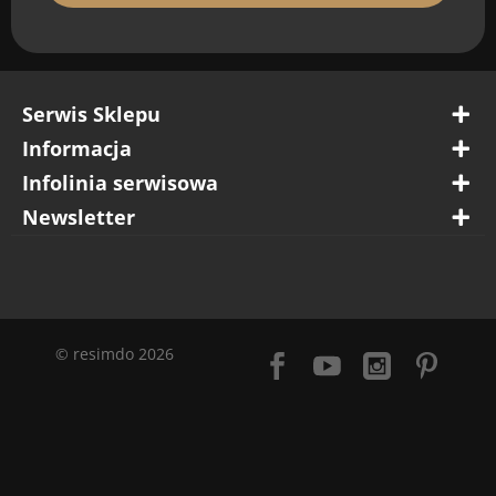
Wewnątrz
Nie zawiera szkodliwych substancji
Tak
Serwis Sklepu
Łatwa w pielęgnacji
Informacja
Tak
Infolinia serwisowa
Materiał
Newsletter
nadające się do recyklingu PVC
Łazienka
Tak
© resimdo 2026
Ogrzewanie podłogowe
Tak
Szerokość rolki
1,22 m