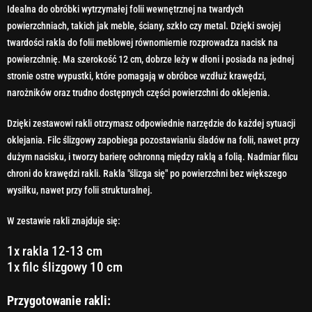
Idealna do obróbki wytrzymałej folii wewnętrznej na twardych
powierzchniach, takich jak meble, ściany, szkło czy metal. Dzięki swojej
twardości rakla do folii meblowej równomiernie rozprowadza nacisk na
powierzchnię. Ma szerokość 12 cm, dobrze leży w dłoni i posiada na jednej
stronie ostre wypustki, które pomagają w obróbce wzdłuż krawędzi,
narożników oraz trudno dostępnych części powierzchni do oklejenia.
Dzięki zestawowi rakli otrzymasz odpowiednie narzędzie do każdej sytuacji
oklejania. Filc ślizgowy zapobiega pozostawianiu śladów na folii, nawet przy
dużym nacisku, i tworzy barierę ochronną między raklą a folią. Nadmiar filcu
chroni do krawędzi rakli. Rakla "ślizga się" po powierzchni bez większego
wysiłku, nawet przy folii strukturalnej.
W zestawie rakli znajduje się:
1x rakla 12-13 cm
1x filc ślizgowy 10 cm
Przygotowanie rakli: