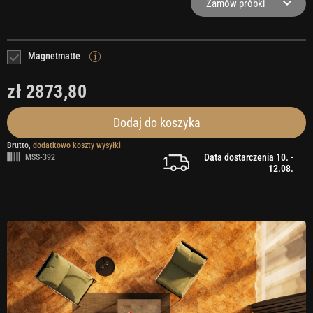
Zamów próbki
Magnetmatte
zł 2873,80
Dodaj do koszyka
Brutto,
dodatkowo koszty wysyłki
Data dostarczenia 10. -
MSS-392
12.08.