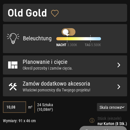
Old Gold
Beleuchtung
NACHT
3.300K
TAG
5.500K
Planowanie i cięcie
Określ potrzeby i zamów cięcia.
Zamów dodatkowo akcesoria
Właściwi pomocnicy dla Twojego projektu!
24
Sztuka
m²
Skala cenowa
(
10,08
m²)
Stück (einzeln)
Wymiary: 91 x 46 cm
nur Karton (8 Stk.)