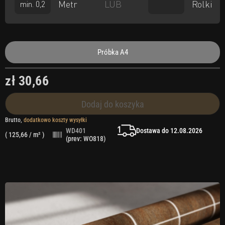
Metr
Rolki
LUB
Próbka A4
zł 30,66
Dodaj do koszyka
Brutto,
dodatkowo koszty wysyłki
Dostawa do 12.08.2026
WD401
(
125,66
/ m² )
(prev: WO818)