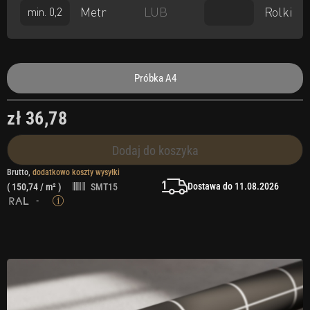
Metr
Rolki
LUB
Próbka A4
zł 36,78
Dodaj do koszyka
Brutto,
dodatkowo koszty wysyłki
Dostawa do 11.08.2026
(
150,74
/ m² )
SMT15
-