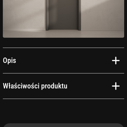
Opis
Czas na zmianę!
Właściwości produktu
Przekształć swoje wnętrza w oazę relaksu zgodnie ze swoimi upodobaniami.
Niezależnie od tego, czy preferujesz okleinę samoprzylepną imitującą
naturalne drewno, kamień, czy też wybierasz intensywne kolory – realizacja
Twoich pomysłów jest szybka i prosta. I to bez tygodniowych remontów!
Obszary zastosowań
Wewnątrz
Dlaczego warto?