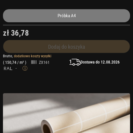
Próbka A4
zł 36,78
Dodaj do koszyka
Brutto,
dodatkowo koszty wysyłki
Dostawa do 12.08.2026
(
150,74
/ m² )
ZX161
-