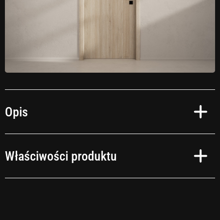
Opis
Czas na zmianę!
Właściwości produktu
Przekształć swoje wnętrza w oazę relaksu zgodnie ze swoimi upodobaniami.
Niezależnie od tego, czy preferujesz okleinę samoprzylepną imitującą
naturalne drewno, kamień, czy też wybierasz intensywne kolory – realizacja
Twoich pomysłów jest szybka i prosta. I to bez tygodniowych remontów!
Obszary zastosowań
Wewnątrz