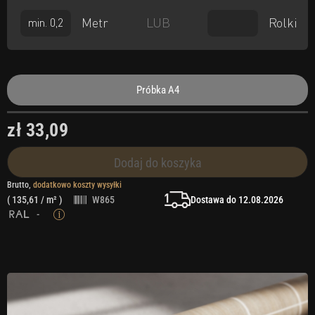
Metr
Rolki
LUB
Próbka A4
zł 33,09
Dodaj do koszyka
Brutto,
dodatkowo koszty wysyłki
Dostawa do 12.08.2026
(
135,61
/ m² )
W865
-