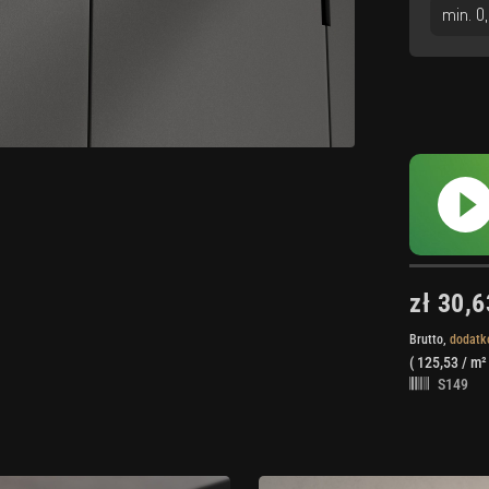
zł 30,6
Brutto,
dodatk
(
125,53
/ m²
S149