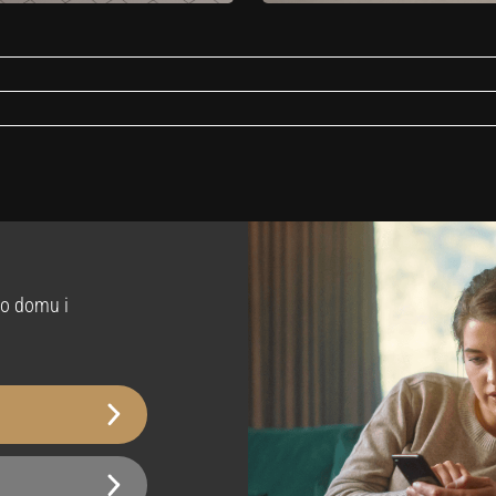
. Niezależnie od tego, czy preferujesz okleinę samoprzylepną imitującą naturaln
tybakteryjna
Łazienka
Tak
porność na zarysowania
Wodoodporny
o domu i
ziom 2
Tak
emowe do usunięcia
moprzylepny
Usuwany
Tak
ka