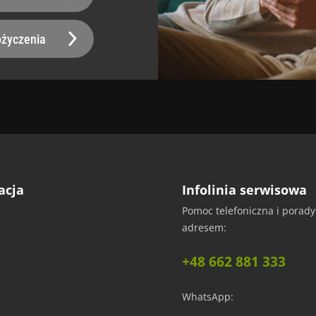
twa w pielęgnacji
Usłojenie
Brak
ożyczenia
Nie zawiera szkodliwyc
teriał
substancji
aje się do recyklingu PVC
Tak
iększającego przyczepność.
 i wygładź od środka na zewnątrz.
acja
Infolinia serwisowa
Pomoc telefoniczna i porad
uczek/
adresem:
amówić próbkę. Dzięki temu przekonasz się o wyjątkowej fakturze i jakości, co uł
+48 662 881 333
WhatsApp: