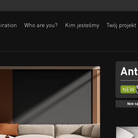
iration
Who are you?
Kim jesteśmy
Twój projekt
Ant
Ak
NEW
New na