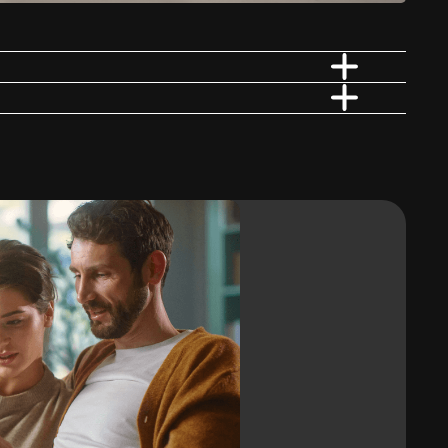
e drewno, kamień, czy też wybierasz intensywne kolory – realizacja
Ogrzewanie podłogowe
Tak
Odporna na ciepło
Do 110°C
Wrażenia dotykowe
Wyczuwalna