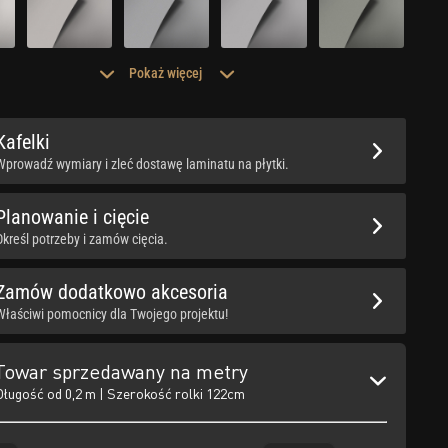
Pokaż więcej
Kafelki
Wprowadź wymiary i zleć dostawę laminatu na płytki.
Planowanie i cięcie
Określ potrzeby i zamów cięcia.
Zamów dodatkowo akcesoria
Właściwi pomocnicy dla Twojego projektu!
Towar sprzedawany na metry
Długość od 0,2 m | Szerokość rolki 122cm