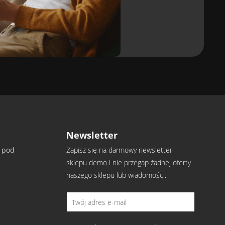
Szerokość rolki
1,22 m
h
Gwarancja
10 lat
Newsletter
y pod
Zapisz się na darmowy newsletter
sklepu demo i nie przegap żadnej oferty
atwi decyzję, czy materiał Ci odpowiada.
naszego sklepu lub wiadomości.