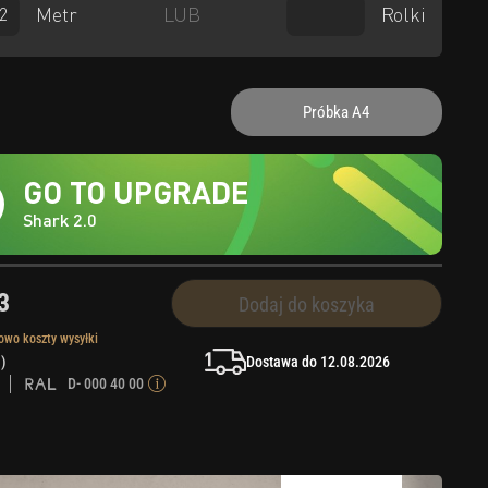
Metr
Rolki
LUB
Próbka A4
GO TO UPGRADE
Shark 2.0
3
Dodaj do koszyka
owo koszty wysyłki
Dostawa do 12.08.2026
 )
D- 000 40 00