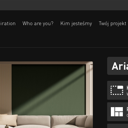
iration
Who are you?
Kim jesteśmy
Twój projekt
Ari
Ak