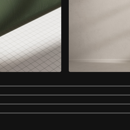
. Niezależnie od tego, czy preferujesz okleinę samoprzylepną imitującą naturaln
tybakteryjna
Łazienka