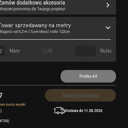
Zamów dodatkowo akcesoria
Właściwi pomocnicy dla Twojego projektu!
Towar sprzedawany na metry
Długość od 0,2 m | Szerokość rolki 122cm
Metr
Rolki
LUB
Próbka A4
7
Dodaj do koszyka
owo koszty wysyłki
Dostawa do 11.08.2026
 )
PW708)