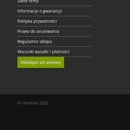
Dane firmy
• Okleinę samoprzylepną przytnij z grubsza nożykiem do tapet.
Informacje o gwarancji
• Ułóż okleinę na powierzchni, zdejmij połowę papieru zabezpieczającego
Polityka prywatności
Instrukcję montażu znajdziesz tutaj!
https://www.resimdo.pl/wideo/samo
Prawo do anulowania
Regulamin sklepu
Chcesz zamówić próbkę?
Kliknij szary przycisk w danych produktu, aby z
Warunki wysyłki i płatności
Masz pytania?
Zadzwoń do nas – chętnie pomożemy!
Odstąpić od umowy
© resimdo 2026