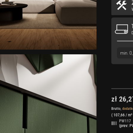
zł 26,2
Brutto,
dodatk
(
107,66
/ m²
PW117
(prev: 