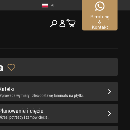
PL
Beratung
&
Kontakt
POLSKA
a
tueller Shop
PL
Kafelki
Wprowadź wymiary i zleć dostawę laminatu na płytki.
Planowanie i cięcie
Określ potrzeby i zamów cięcia.