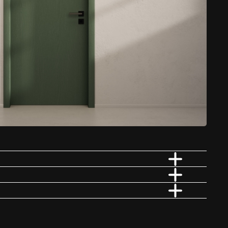
e drewno, kamień, czy też wybierasz intensywne kolory – realizacja
Ogrzewanie podłogowe