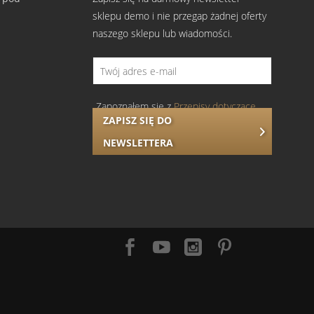
sklepu demo i nie przegap żadnej oferty
naszego sklepu lub wiadomości.
atwi decyzję, czy materiał Ci odpowiada.
Zapoznałem się z
Przepisy dotyczące
ZAPISZ SIĘ DO
ochrony danych
.
NEWSLETTERA