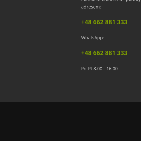
adresem:
 i wygładź od środka na zewnątrz.
+48 662 881 333
uczek/
WhatsApp:
amówić próbkę. Dzięki temu przekonasz się o wyjątkowej fakturze i jakości, co uł
+48 662 881 333
Pn-Pt 8:00 - 16:00