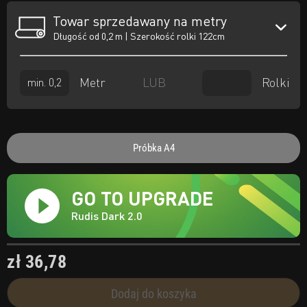
Towar sprzedawany na metry
Długość od 0,2 m | Szerokość rolki 122cm
Metr
Rolki
LUB
Próbka A4
GO TO UPGRADE
Rudis Dark 2.0
zł 36,78
Dodaj do koszyka