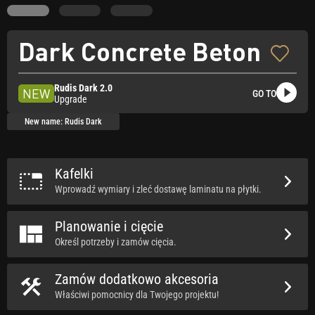
Dark Concrete Beton
Rudis Dark 2.0
NEW
GO TO
Upgrade
New name: Rudis Dark
Kafelki
Wprowadź wymiary i zleć dostawę laminatu na płytki.
Planowanie i cięcie
Określ potrzeby i zamów cięcia.
Zamów dodatkowo akcesoria
Właściwi pomocnicy dla Twojego projektu!