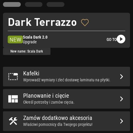
Dark Terrazzo
Scala Dark 2.0
NEW
GO TO
Upgrade
New name: Scala Dark
Kafelki
Wprowadź wymiary i zleć dostawę laminatu na płytki.
Planowanie i cięcie
Określ potrzeby i zamów cięcia.
Zamów dodatkowo akcesoria
Właściwi pomocnicy dla Twojego projektu!