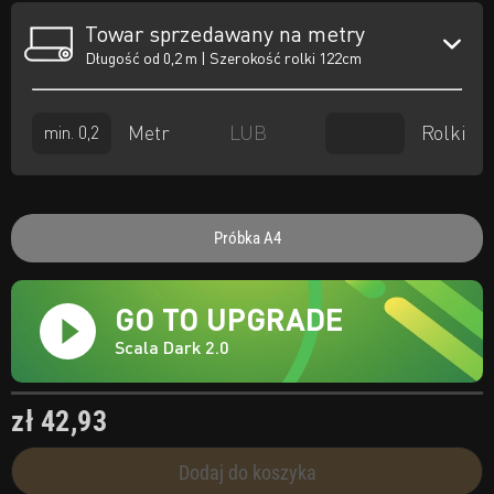
Towar sprzedawany na metry
Długość od 0,2 m | Szerokość rolki 122cm
Metr
Rolki
LUB
Próbka A4
GO TO UPGRADE
Scala Dark 2.0
zł 42,93
Dodaj do koszyka