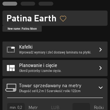
Patina Earth
New name: Patina Moon
Kafelki
Wprowadź wymiary i zleć dostawę laminatu na płytki.
Planowanie i cięcie
Określ potrzeby i zamów cięcia.
Towar sprzedawany na metry
Długość od 0,2 m | Szerokość rolki 122cm
Metr
Rolki
LUB