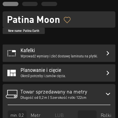
Patina Moon
New name: Patina Earth
Kafelki
Wprowadź wymiary i zleć dostawę laminatu na płytki.
Planowanie i cięcie
Określ potrzeby i zamów cięcia.
Towar sprzedawany na metry
Długość od 0,2 m | Szerokość rolki 122cm
Metr
Rolki
LUB