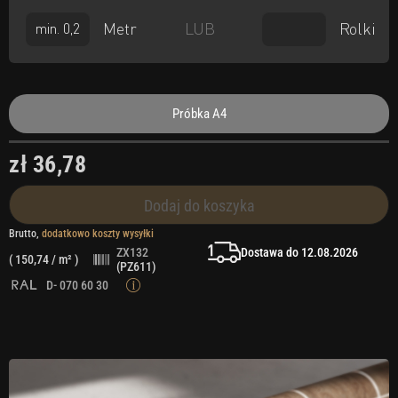
Metr
Rolki
LUB
Próbka A4
zł 36,78
Dodaj do koszyka
Brutto,
dodatkowo koszty wysyłki
Dostawa do 12.08.2026
ZX132
(
150,74
/ m² )
(PZ611)
D- 070 60 30