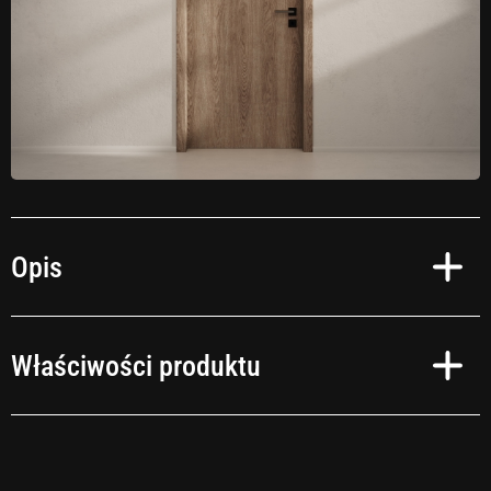
Opis
Czas na zmianę!
Właściwości produktu
Przekształć swoje wnętrza w oazę relaksu zgodnie ze swoimi upodobaniami.
Niezależnie od tego, czy preferujesz okleinę samoprzylepną imitującą
naturalne drewno, kamień, czy też wybierasz intensywne kolory – realizacja
Twoich pomysłów jest szybka i prosta. I to bez tygodniowych remontów!
Obszary zastosowań