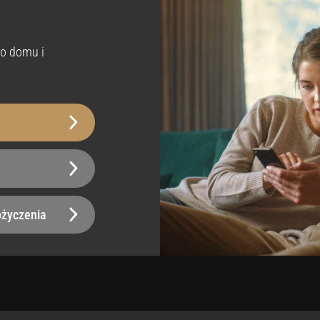
Tak
porność na zarysowania
Wodoodporny
o domu i
ziom 2
Tak
emowe do usunięcia
moprzylepny
Usuwany
Tak
ka
twa w pielęgnacji
Usłojenie
Wzdłuż
ożyczenia
Nie zawiera szkodliwyc
teriał
substancji
aje się do recyklingu PVC
Tak
iększającego przyczepność.