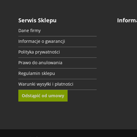
• Okleinę samoprzylepną przytnij z grubsza nożykiem do tapet.
• Ułóż okleinę na powierzchni, zdejmij połowę papieru zabezpieczającego
Serwis Sklepu
Inform
Instrukcję montażu znajdziesz tutaj!
https://www.resimdo.pl/wideo/samo
Dane firmy
Informacje o gwarancji
Chcesz zamówić próbkę?
Kliknij szary przycisk w danych produktu, aby z
Polityka prywatności
Masz pytania?
Zadzwoń do nas – chętnie pomożemy!
Prawo do anulowania
Regulamin sklepu
Warunki wysyłki i płatności
Odstąpić od umowy