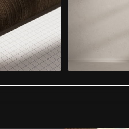
. Niezależnie od tego, czy preferujesz okleinę samoprzylepną imitującą naturaln
tybakteryjna
Łazienka