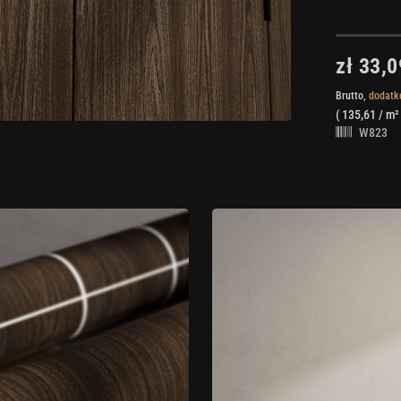
zł 33,0
Brutto,
dodatk
(
135,61
/ m²
W823