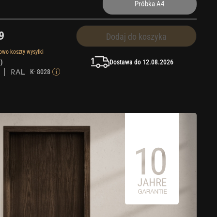
Próbka A4
9
Dodaj do koszyka
owo koszty wysyłki
Dostawa do 12.08.2026
 )
K- 8028