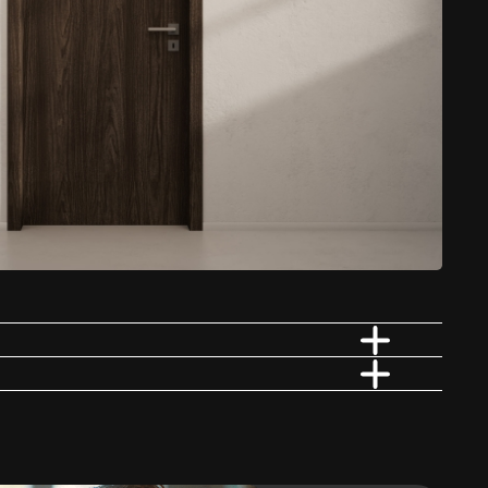
e drewno, kamień, czy też wybierasz intensywne kolory – realizacja
Ogrzewanie podłogowe