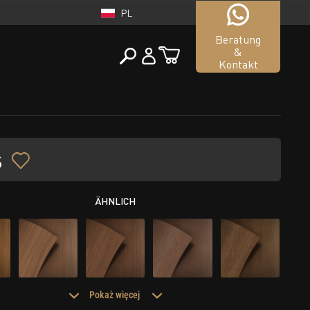
PL
Beratung
&
Kontakt
POLSKA
s
tueller Shop
PL
ÄHNLICH
Pokaż więcej