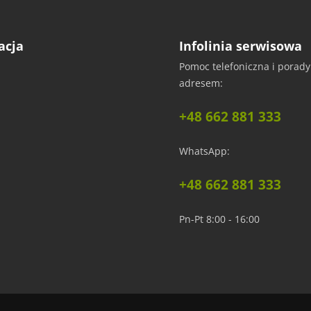
 i wygładź od środka na zewnątrz.
acja
Infolinia serwisowa
Pomoc telefoniczna i porad
uczek/
adresem:
amówić próbkę. Dzięki temu przekonasz się o wyjątkowej fakturze i jakości, co uł
+48 662 881 333
WhatsApp:
+48 662 881 333
Pn-Pt 8:00 - 16:00