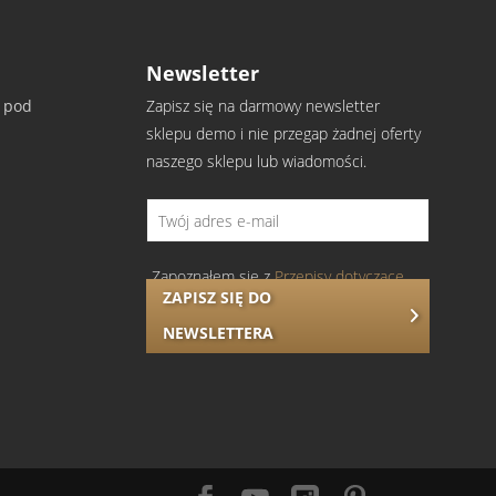
Newsletter
y pod
Zapisz się na darmowy newsletter
sklepu demo i nie przegap żadnej oferty
atwi decyzję, czy materiał Ci odpowiada.
naszego sklepu lub wiadomości.
Zapoznałem się z
Przepisy dotyczące
ZAPISZ SIĘ DO
ochrony danych
.
NEWSLETTERA