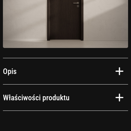
Opis
Czas na zmianę!
Właściwości produktu
Przekształć swoje wnętrza w oazę relaksu zgodnie ze swoimi upodobaniami.
Niezależnie od tego, czy preferujesz okleinę samoprzylepną imitującą
naturalne drewno, kamień, czy też wybierasz intensywne kolory – realizacja
Twoich pomysłów jest szybka i prosta. I to bez tygodniowych remontów!
Obszary zastosowań