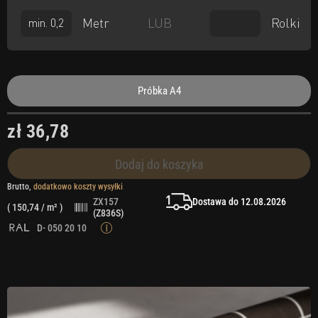
Metr
Rolki
LUB
Próbka A4
zł 36,78
Dodaj do koszyka
Brutto,
dodatkowo koszty wysyłki
Dostawa do 12.08.2026
ZX157
(
150,74
/ m² )
(Z836S)
D- 050 20 10