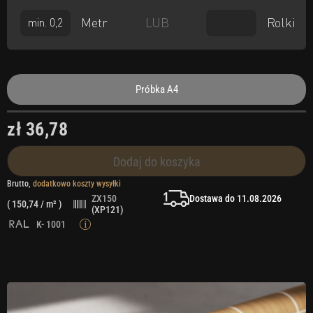
Metr
Rolki
LUB
Próbka A4
zł 36,78
Dodaj do koszyka
Brutto,
dodatkowo koszty wysyłki
Dostawa do 11.08.2026
ZX150
(
150,74
/ m² )
(XP121)
K- 1001