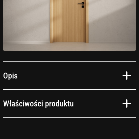
Opis
Czas na zmianę!
Właściwości produktu
Przekształć swoje wnętrza w oazę relaksu zgodnie ze swoimi upodobaniami.
Niezależnie od tego, czy preferujesz okleinę samoprzylepną imitującą
naturalne drewno, kamień, czy też wybierasz intensywne kolory – realizacja
Twoich pomysłów jest szybka i prosta. I to bez tygodniowych remontów!
Obszary zastosowań