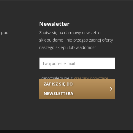
Newsletter
y pod
Zapisz się na darmowy newsletter
sklepu demo i nie przegap żadnej oferty
atwi decyzję, czy materiał Ci odpowiada.
naszego sklepu lub wiadomości.
Zapoznałem się z
Przepisy dotyczące
ZAPISZ SIĘ DO
ochrony danych
.
NEWSLETTERA