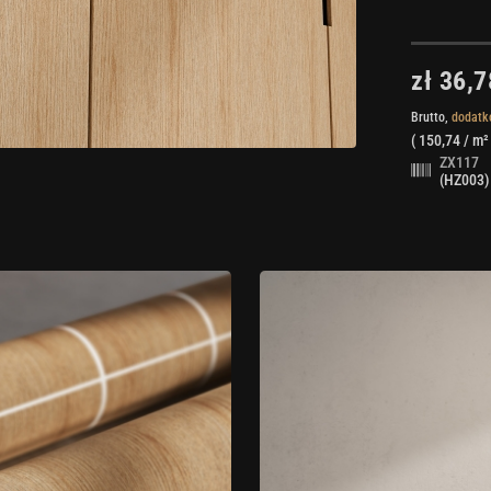
zł 36,7
Brutto,
dodatk
(
150,74
/ m²
ZX117
(HZ003)