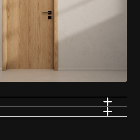
e drewno, kamień, czy też wybierasz intensywne kolory – realizacja
Ogrzewanie podłogowe