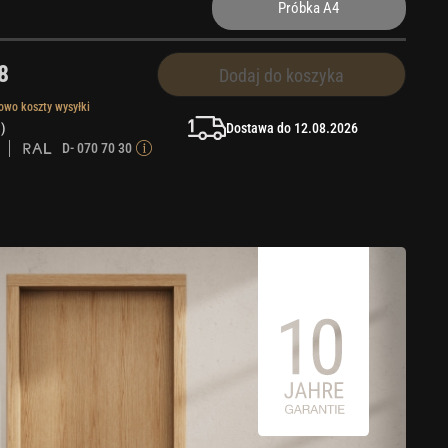
Próbka A4
8
Dodaj do koszyka
owo koszty wysyłki
Dostawa do 12.08.2026
 )
D- 070 70 30