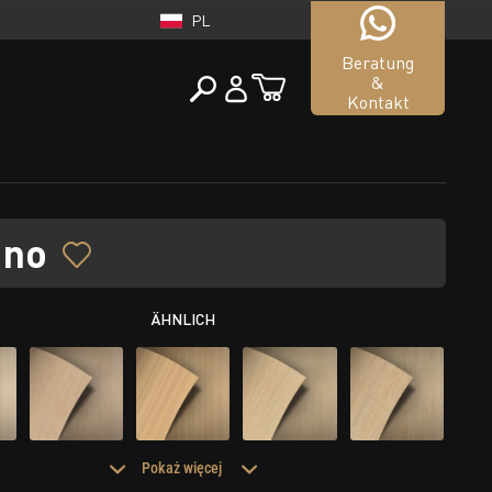
PL
Beratung
&
Kontakt
POLSKA
ano
tueller Shop
PL
ÄHNLICH
Pokaż więcej