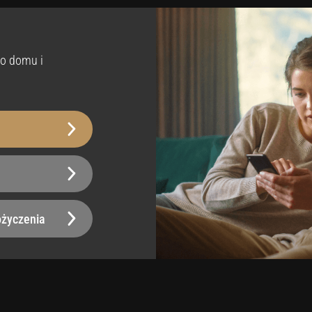
Tak
porność na zarysowania
Wodoodporny
o domu i
ziom 2
Tak
emowe do usunięcia
moprzylepny
Usuwany
Tak
ka
twa w pielęgnacji
Usłojenie
Wzdłuż
ożyczenia
Nie zawiera szkodliwyc
teriał
substancji
aje się do recyklingu PVC
Tak
iększającego przyczepność.