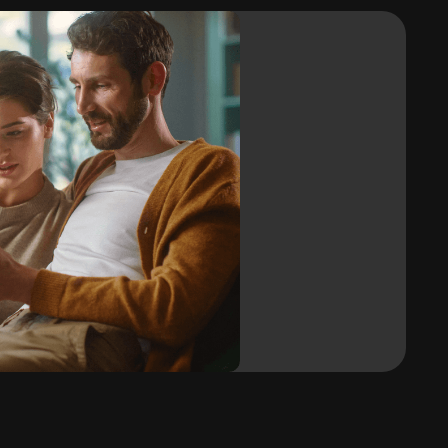
Tak
Odporna na ciepło
Do 110°C
Wrażenia dotykowe
Wyczuwalna
Szerokość rolki
1,22 m
h
Gwarancja
10 lat