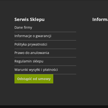
• Okleinę samoprzylepną przytnij z grubsza nożykiem do tapet.
• Ułóż okleinę na powierzchni, zdejmij połowę papieru zabezpieczającego
Serwis Sklepu
Inform
Instrukcję montażu znajdziesz tutaj!
https://www.resimdo.pl/wideo/samo
Dane firmy
Informacje o gwarancji
Chcesz zamówić próbkę?
Kliknij szary przycisk w danych produktu, aby z
Polityka prywatności
Masz pytania?
Zadzwoń do nas – chętnie pomożemy!
Prawo do anulowania
Regulamin sklepu
Warunki wysyłki i płatności
Odstąpić od umowy