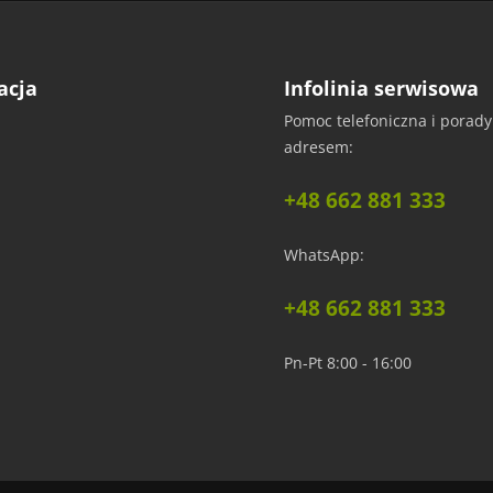
 i wygładź od środka na zewnątrz.
acja
Infolinia serwisowa
Pomoc telefoniczna i porad
uczek/
adresem:
amówić próbkę. Dzięki temu przekonasz się o wyjątkowej fakturze i jakości, co uł
+48 662 881 333
WhatsApp:
+48 662 881 333
Pn-Pt 8:00 - 16:00