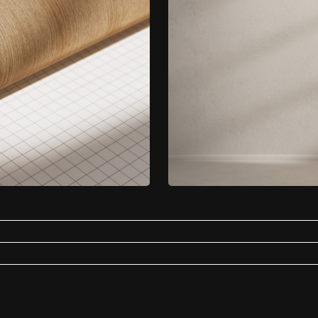
. Niezależnie od tego, czy preferujesz okleinę samoprzylepną imitującą naturaln
tybakteryjna
Łazienka